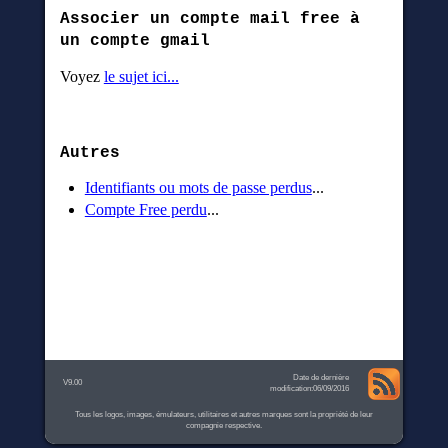
Associer un compte mail free à
un compte gmail
Voyez
le sujet ici...
Autres
Identifiants ou mots de passe perdus
...
Compte Free perdu
...
Date de dernière
V9.00
modification:06/09/2016
Tous les logos, images, émulateurs, utilitaires et autres marques sont la propriété de leur
compagnie respective.