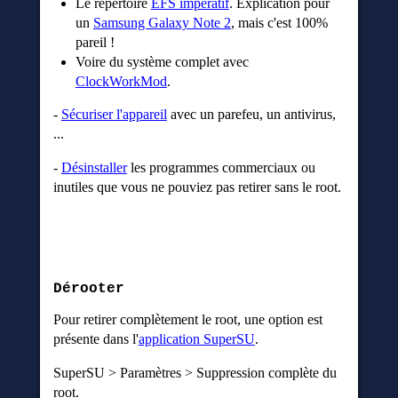
Le répertoire
EFS impératif
. Explication pour
un
Samsung Galaxy Note 2
, mais c'est 100%
pareil !
Voire du système complet avec
ClockWorkMod
.
-
Sécuriser l'appareil
avec un parefeu, un antivirus,
...
-
Désinstaller
les programmes commerciaux ou
inutiles que vous ne pouviez pas retirer sans le root.
Dérooter
Pour retirer complètement le root, une option est
présente dans l'
application SuperSU
.
SuperSU > Paramètres > Suppression complète du
root.