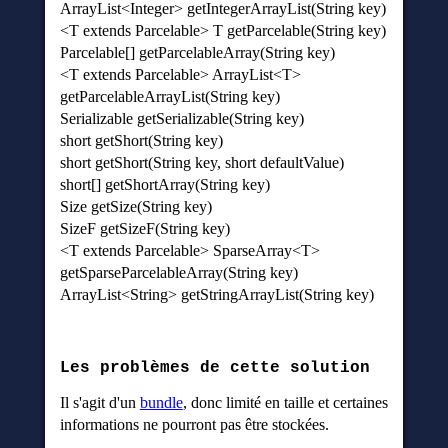
ArrayList<Integer> getIntegerArrayList(String key)
<T extends Parcelable> T getParcelable(String key)
Parcelable[] getParcelableArray(String key)
<T extends Parcelable> ArrayList<T>
getParcelableArrayList(String key)
Serializable getSerializable(String key)
short getShort(String key)
short getShort(String key, short defaultValue)
short[] getShortArray(String key)
Size getSize(String key)
SizeF getSizeF(String key)
<T extends Parcelable> SparseArray<T>
getSparseParcelableArray(String key)
ArrayList<String> getStringArrayList(String key)
Les problèmes de cette solution
Il s'agit d'un
bundle
, donc limité en taille et certaines
informations ne pourront pas être stockées.