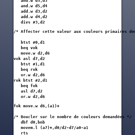
   and.w d5,d3

   and.w d5,d4

   add.w d3,d2

   add.w d4,d2

/* Affecter cette valeur aux couleurs primaires dem
   btst #0,d1

   beq vok

   move.w d2,d6

vok asl d7,d2

   btst #1,d1

   beq rok

   or.w d2,d6

rok btst #2,d1

   beq fok

   asl d7,d2

   or.w d2,d6
fok move.w d6,(a1)+

/* Boucler sur le nombre de couleurs demandées */

   dbf d0,bnb

   movem.l (a7)+,d0/d2-d7/a0-a1

   rts