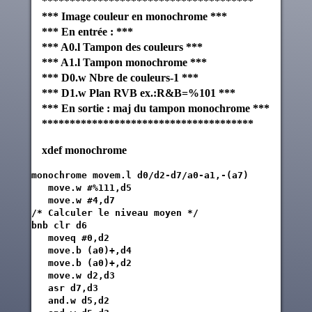
**************************************
*** Image couleur en monochrome ***
*** En entrée : ***
*** A0.l Tampon des couleurs ***
*** A1.l Tampon monochrome ***
*** D0.w Nbre de couleurs-1 ***
*** D1.w Plan RVB ex.:R&B=%101 ***
*** En sortie : maj du tampon monochrome ***
**************************************
xdef monochrome
monochrome movem.l d0/d2-d7/a0-a1,-(a7)

   move.w #%111,d5

   move.w #4,d7

/* Calculer le niveau moyen */

bnb clr d6

   moveq #0,d2

   move.b (a0)+,d4

   move.b (a0)+,d2

   move.w d2,d3

   asr d7,d3

   and.w d5,d2
