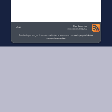
Date de dernière
V9.00
modification:19/01/2012
Tous les logos, images, émulateurs, utilitaires et autres marques sont la propriété de leur
compagnie respective.