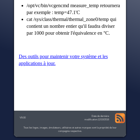
/opt/vc/bin/vcgencmd measure_temp retournera
par exemple : temp=47.1'C
cat /sys/class/thermal/thermal_zone0/temp qui
contient un nombre entier qu'il faudra diviser
par 1000 pour obtenir l'équivalence en °C.
Des outils pour maintenir votre système et les
applications à jour.
Date de dernière
V9.00
modification:12/10/2016
Tous les logos, images, émulateurs, utilitaires et autres marques sont la propriété de leur
compagnie respective.